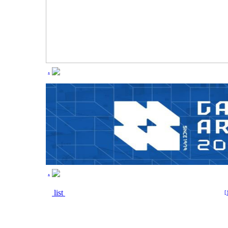
.
.
list
[