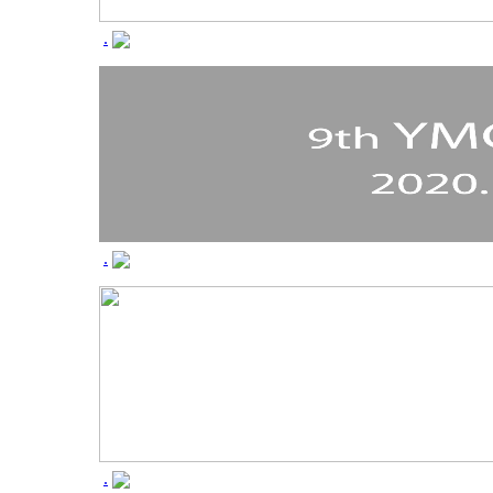
.
.
.